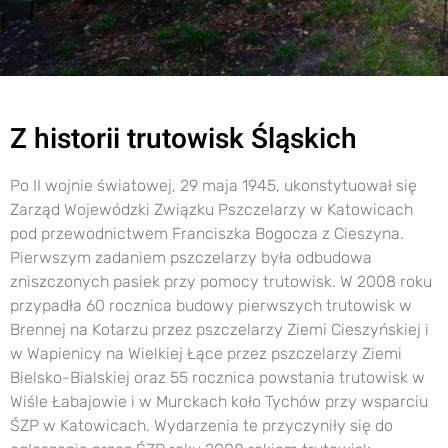
Z historii trutowisk Śląskich
Po II wojnie światowej, 29 maja 1945, ukonstytuował się
Zarząd Wojewódzki Związku Pszczelarzy w Katowicach
pod przewodnictwem Franciszka Bogocza z Cieszyna.
Pierwszym zadaniem pszczelarzy była odbudowa
zniszczonych pasiek przy pomocy trutowisk. W 2008 roku
przypadła 60 rocznica budowy pierwszych trutowisk w
Brennej na Kotarzu przez pszczelarzy Ziemi Cieszyńskiej i
w Wapienicy na Wielkiej Łące przez pszczelarzy Ziemi
Bielsko-Bialskiej oraz 55 rocznica powstania trutowisk w
Wiśle Łabajowie i w Murckach koło Tychów przy wsparciu
ŚZP w Katowicach. Wydarzenia te przyczyniły się do