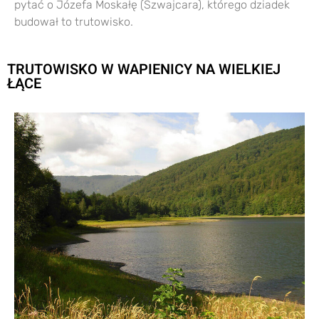
pytać o Józefa Moskałę (Szwajcara), którego dziadek
budował to trutowisko.
TRUTOWISKO W WAPIENICY NA WIELKIEJ
ŁĄCE