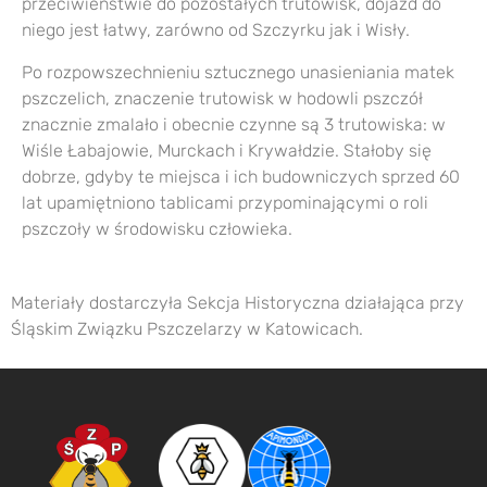
przeciwieństwie do pozostałych trutowisk, dojazd do
niego jest łatwy, zarówno od Szczyrku jak i Wisły.
Po rozpowszechnieniu sztucznego unasieniania matek
pszczelich, znaczenie trutowisk w hodowli pszczół
znacznie zmalało i obecnie czynne są 3 trutowiska: w
Wiśle Łabajowie, Murckach i Krywałdzie. Stałoby się
dobrze, gdyby te miejsca i ich budowniczych sprzed 60
lat upamiętniono tablicami przypominającymi o roli
pszczoły w środowisku człowieka.
Materiały dostarczyła Sekcja Historyczna działająca przy
Śląskim Związku Pszczelarzy w Katowicach.