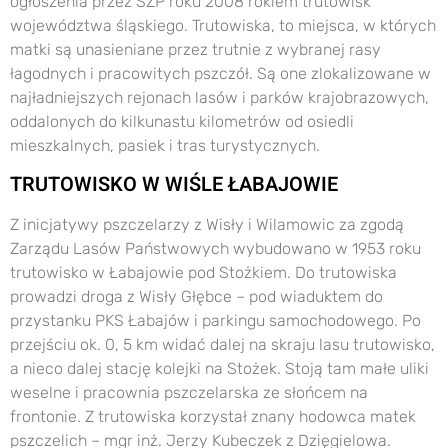
ogłoszenia przez ŚZP roku 2008 rokiem trutowisk
województwa śląskiego. Trutowiska, to miejsca, w których
matki są unasieniane przez trutnie z wybranej rasy
łagodnych i pracowitych pszczół. Są one zlokalizowane w
najładniejszych rejonach lasów i parków krajobrazowych,
oddalonych do kilkunastu kilometrów od osiedli
mieszkalnych, pasiek i tras turystycznych.
TRUTOWISKO W WIŚLE ŁABAJOWIE
Z inicjatywy pszczelarzy z Wisły i Wilamowic za zgodą
Zarządu Lasów Państwowych wybudowano w 1953 roku
trutowisko w Łabajowie pod Stożkiem. Do trutowiska
prowadzi droga z Wisły Głębce – pod wiaduktem do
przystanku PKS Łabajów i parkingu samochodowego. Po
przejściu ok. 0, 5 km widać dalej na skraju lasu trutowisko,
a nieco dalej stację kolejki na Stożek. Stoją tam małe uliki
weselne i pracownia pszczelarska ze słońcem na
frontonie. Z trutowiska korzystał znany hodowca matek
pszczelich – mgr inż. Jerzy Kubeczek z Dzięgielowa.