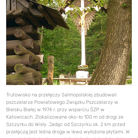
Trutowisko na przełęczy Salmopolskiej zbudowali
pszczelarze Powiatowego Związku Pszczelarzy w
Bielsku Białej w 1974 r. przy wsparciu ŚZP w
Katowicach. Zlokalizowane oko-ło 100 m od drogi ze
Szczyrku do Wisły. Jadąc od Szczyrku ok. 2 km przed
przełęczą jest leśna droga w lewo wyłożona płytami. W