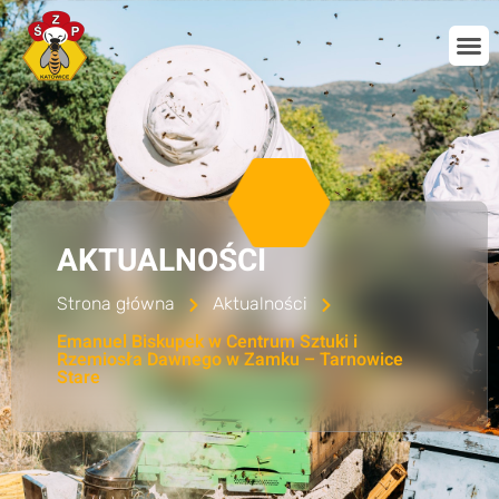
AKTUALNOŚCI
Strona główna
Aktualności
Emanuel Biskupek w Centrum Sztuki i
Rzemiosła Dawnego w Zamku – Tarnowice
Stare