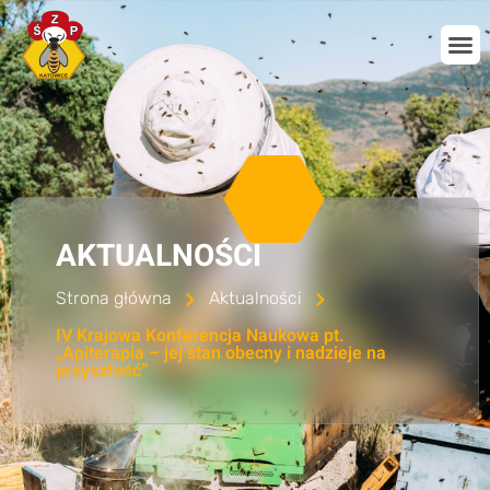
AKTUALNOŚCI
Strona główna
Aktualności
IV Krajowa Konferencja Naukowa pt.
„Apiterapia – jej stan obecny i nadzieje na
przyszłość”