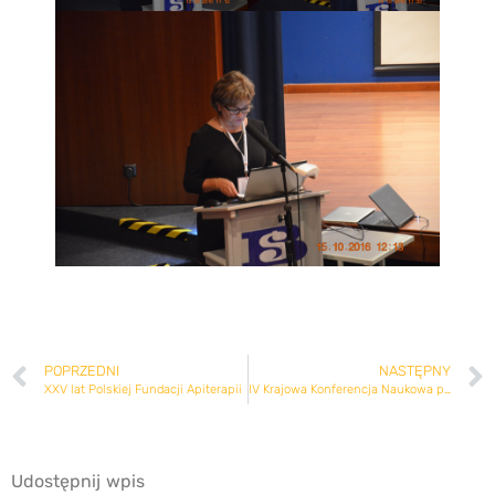
POPRZEDNI
NASTĘPNY
XXV lat Polskiej Fundacji Apiterapii
IV Krajowa Konferencja Naukowa pt. „Apiterapia – jej stan obecny i nadzieje na przyszłość”
Udostępnij wpis