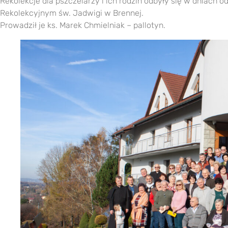
Rekolekcje dla pszczelarzy i ich rodzin odbyły się w dniach o
Rekolekcyjnym św. Jadwigi w Brennej.
Prowadził je ks. Marek Chmielniak – pallotyn.