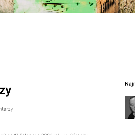
Naj
rzy
ntarzy