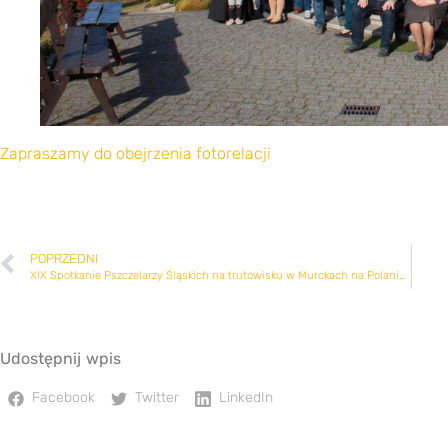
Zapraszamy do obejrzenia fotorelacji
POPRZEDNI
XIX Spotkanie Pszczelarzy Śląskich na trutowisku w Murckach na Polanie Hamerla
Udostępnij wpis
Facebook
Twitter
LinkedIn