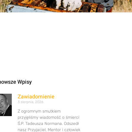
nowsze Wpisy
Zawiadomienie
3 sierpnia, 2026
Z ogromnym smutkiem
przyjęliśmy wiadomość o śmierci
Ś.P. Tadeusza Normana. Odszedł
nasz Przyjaciel, Mentor i człowiek