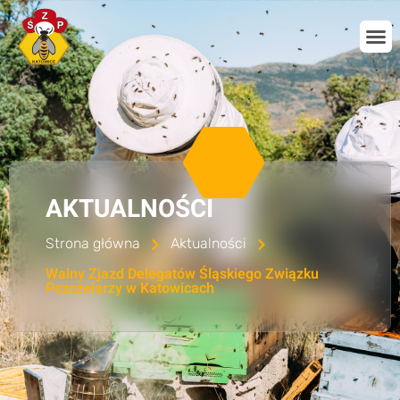
AKTUALNOŚCI
Strona główna
Aktualności
Walny Zjazd Delegatów Śląskiego Związku
Pszczelarzy w Katowicach