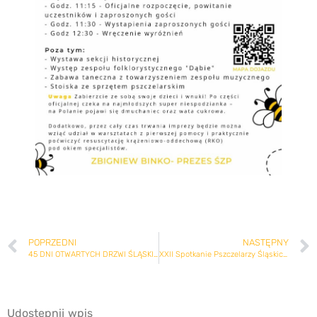
POPRZEDNI
NASTĘPNY
45 DNI OTWARTYCH DRZWI ŚLĄSKIEGO OŚRODKA DORADZTWA ROLNICZEGO
XXII Spotkanie Pszczelarzy Śląskich na Trutowisku w Murckach – GALERIA
Udostępnij wpis