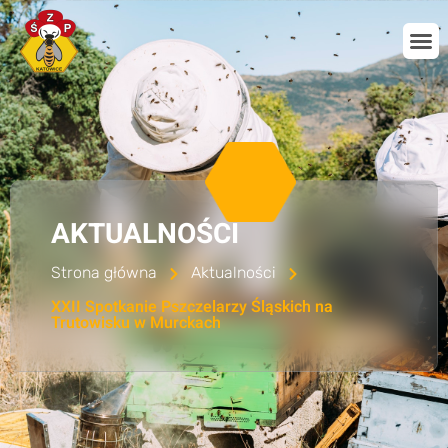
AKTUALNOŚCI
Strona główna
Aktualności
XXII Spotkanie Pszczelarzy Śląskich na
Trutowisku w Murckach