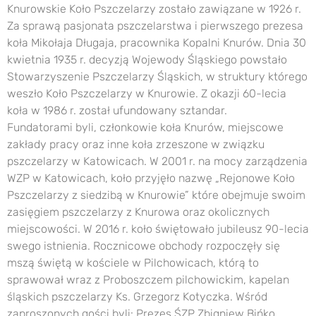
Knurowskie Koło Pszczelarzy zostało zawiązane w 1926 r.
Za sprawą pasjonata pszczelarstwa i pierwszego prezesa
koła Mikołaja Długaja, pracownika Kopalni Knurów. Dnia 30
kwietnia 1935 r. decyzją Wojewody Śląskiego powstało
Stowarzyszenie Pszczelarzy Śląskich, w struktury którego
weszło Koło Pszczelarzy w Knurowie. Z okazji 60-lecia
koła w 1986 r. został ufundowany sztandar.
Fundatorami byli, członkowie koła Knurów, miejscowe
zakłady pracy oraz inne koła zrzeszone w związku
pszczelarzy w Katowicach. W 2001 r. na mocy zarządzenia
WZP w Katowicach, koło przyjęło nazwę „Rejonowe Koło
Pszczelarzy z siedzibą w Knurowie” które obejmuje swoim
zasięgiem pszczelarzy z Knurowa oraz okolicznych
miejscowości. W 2016 r. koło świętowało jubileusz 90-lecia
swego istnienia. Rocznicowe obchody rozpoczęły się
mszą świętą w kościele w Pilchowicach, którą to
sprawował wraz z Proboszczem pilchowickim, kapelan
śląskich pszczelarzy Ks. Grzegorz Kotyczka. Wśród
zaproszonych gości byli: Prezes ŚZP Zbigniew Bińko,