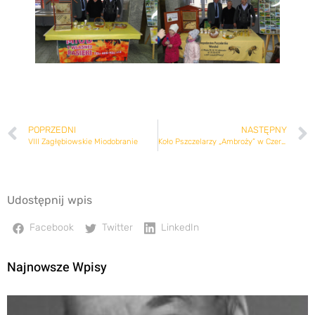
POPRZEDNI
NASTĘPNY
VIII Zagłębiowskie Miodobranie
Koło Pszczelarzy „Ambroży” w Czerwionce-Leszczynach
Udostępnij wpis
Facebook
Twitter
LinkedIn
Najnowsze Wpisy